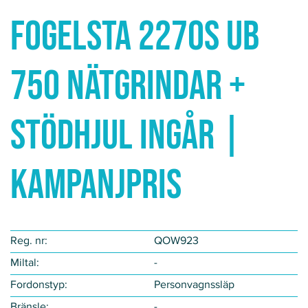
Fogelsta 2270S UB
750 NÄTGRINDAR +
STÖDHJUL INGÅR |
KAMPANJPRIS
Reg. nr:
QOW923
Miltal:
-
Fordonstyp​:
Personvagnssläp
Bränsle:
-