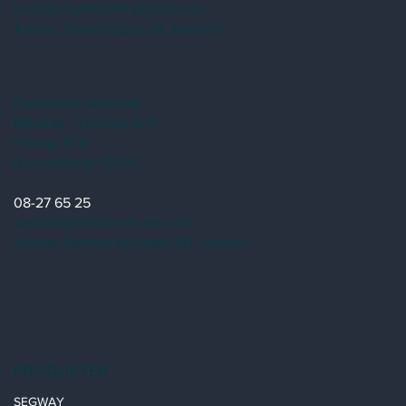
forsaljning@fordonshuset.com
Adress:
Dalarövägen 39, Handen
Öppettider verkstad:
Måndag - Torsdag: 8-17
Fredag: 8-16
(Lunchstängt: 12-13)
08-27 65 25
verkstad@fordonshuset.com
Adress: Hantverkarvägen 40, Handen
PRODUKTER
SEGWAY