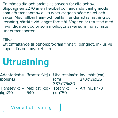
En mångsidig och praktisk släpvagn för alla behov.
Släpvagnen 2270 är en flexibel och användarvänlig modell
som gör transport av olika typer av gods både enkel och
säker. Med fällbar fram- och bakläm underlättas lastning och
lossning, särskilt vid längre föremål. Vagnen är utrustad med
invändiga bindöglor som möjliggör säker surrning av lasten
under transporten.
Tillval:
Ett omfattande tillbehörsprogram finns tillgängligt, inklusive
kapell, lås och mycket mer.
Utrustning
Adapterkabel
BromsarNej
Utv. totalmått
Inv. mått (cm)
(poler)13
(cm)
270x129x26
387x175x80
Tjänstevikt
Maxlast (kg)
Totalvikt
Art. nr311770
(kg)210
540
(kg)750
Visa all utrustning