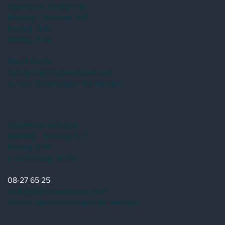
Öppettider försäljning:
Måndag - Torsdag: 11-18
Fredag: 11-16
Lördag: 11-14
08-27 65 25
forsaljning@fordonshuset.com
Adress:
Dalarövägen 39, Handen
Öppettider verkstad:
Måndag - Torsdag: 8-17
Fredag: 8-16
(Lunchstängt: 12-13)
08-27 65 25
verkstad@fordonshuset.com
Adress: Hantverkarvägen 40, Handen