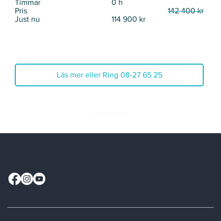
Γ
Timmar
0 h
Pris
142 400 kr
Just nu
114 900 kr
Läs mer eller Ring 08-27 65 25
Ladda fler