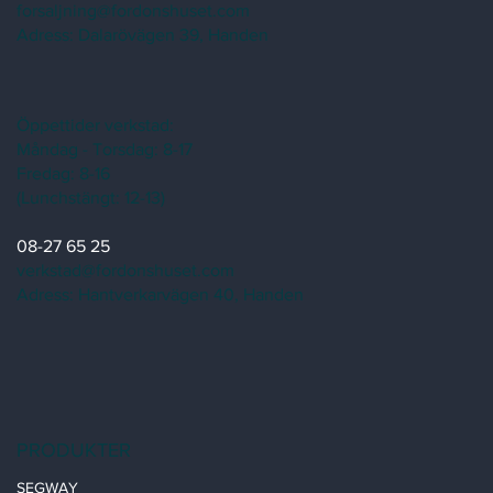
forsaljning@fordonshuset.com
Adress:
Dalarövägen 39, Handen
Öppettider verkstad:
Måndag - Torsdag: 8-17
Fredag: 8-16
(Lunchstängt: 12-13)
08-27 65 25
verkstad@fordonshuset.com
Adress: Hantverkarvägen 40, Handen
PRODUKTER
SEGWAY