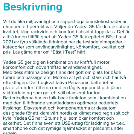
Beskrivning
Vill du åka miljövänligt och slippa höga bränslekostnader är
elmoped ett perfekt val. Väljer du Yadea G5 får du dessutom
kvalitet, lång räckvidd och komfort i absolut toppklass. Det är
alltså ingen tillfällighet att Yadea G5 fick epitetet Bäst i test
2021 av fyra välkända tidningar när de testade elmopeder i
kategorier som användarvänlighet, körkomfort, kvalitet och
pris. Läs gärna mer om “Bäst i Test” här!
Yadea G5 ger dig en kombination av kraftfull motor,
körkomfort och oöverträffad användarvänlighet.
Med dess stilrena design finns det gott om plats för både
förare och passagerare. Motorn är tyst och stark och har två
effektlägen. Det högkvalitativa Panasonic batteriet är
placerat under fötterna med en låg tyngdpunkt och jämn
viktfördelning som ger ett välbalanserat fordon.
Battericellerna har en talk-back funktion som i kombination
med den tillhörande smartladdaren optimerar batteriets
livslängd. Elsystemet och komponenterna är dessutom
designade för att klara vårt nordiska klimat med regn salt och
kyla. Yadea G5 har 12 tums hjul som ökar komfort och
säkerhet. Det finns även ett USB-uttag för laddning av t.ex.
smartphone och det rymliga hjälmfacket är placerat under
sadeln.