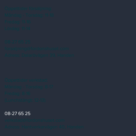
Öppettider försäljning:
Måndag - Torsdag: 11-18
Fredag: 11-16
Lördag: 11-14
08-27 65 25
forsaljning@fordonshuset.com
Adress:
Dalarövägen 39, Handen
Öppettider verkstad:
Måndag - Torsdag: 8-17
Fredag: 8-16
(Lunchstängt: 12-13)
08-27 65 25
verkstad@fordonshuset.com
Adress: Hantverkarvägen 40, Handen