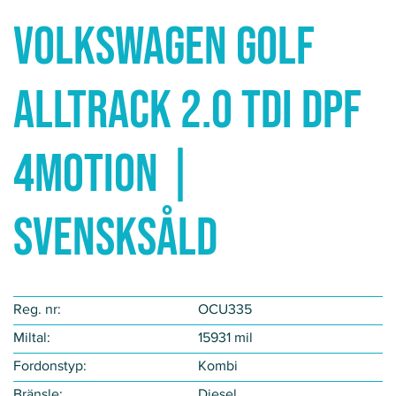
Volkswagen Golf
Alltrack 2.0 TDI DPF
4MOTION |
SVENSKSÅLD
Reg. nr:
OCU335
Miltal:
15931 mil
Fordonstyp​:
Kombi
Bränsle:
Diesel