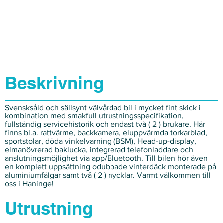
Beskrivning
Svensksåld och sällsynt välvårdad bil i mycket fint skick i
kombination med smakfull utrustningsspecifikation,
fullständig servicehistorik och endast två ( 2 ) brukare. Här
finns bl.a. rattvärme, backkamera, eluppvärmda torkarblad,
sportstolar, döda vinkelvarning (BSM), Head-up-display,
elmanövrerad baklucka, integrerad telefonladdare och
anslutningsmöjlighet via app/Bluetooth. Till bilen hör även
en komplett uppsättning odubbade vinterdäck monterade på
aluminiumfälgar samt två ( 2 ) nycklar. Varmt välkommen till
oss i Haninge!
Utrustning