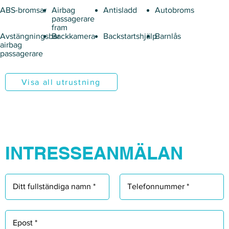
Γ
ABS-bromsar
Airbag
Antisladd
Autobroms
passagerare
fram
Avstängningsbar
Backkamera
Backstartshjälp
Barnlås
airbag
passagerare
Visa all utrustning
INTRESSEANMÄLAN