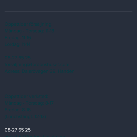
Öppettider försäljning:
Måndag - Torsdag: 11-18
Fredag: 11-16
Lördag: 11-14
08-27 65 25
forsaljning@fordonshuset.com
Adress:
Dalarövägen 39, Handen
Öppettider verkstad:
Måndag - Torsdag: 8-17
Fredag: 8-16
(Lunchstängt: 12-13)
08-27 65 25
verkstad@fordonshuset.com