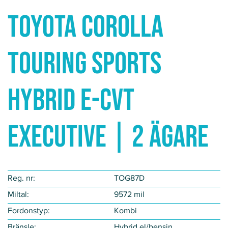
Toyota Corolla
TOURING SPORTS
HYBRID e-CVT
EXECUTIVE | 2 ÄGARE
Reg. nr:
TOG87D
Miltal:
9572 mil
Fordonstyp​:
Kombi
Bränsle:
Hybrid el/bensin