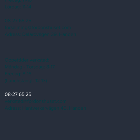
Lördag: 11-14
08-27 65 25
forsaljning@fordonshuset.com
Adress:
Dalarövägen 39, Handen
Öppettider verkstad:
Måndag - Torsdag: 8-17
Fredag: 8-16
(Lunchstängt: 12-13)
08-27 65 25
verkstad@fordonshuset.com
Adress: Hantverkarvägen 40, Handen