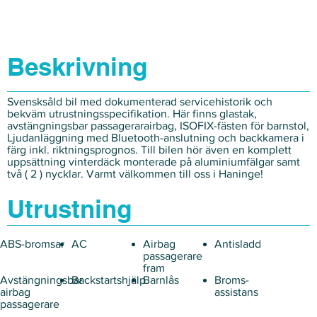
Beskrivning
Svensksåld bil med dokumenterad servicehistorik och
bekväm utrustningsspecifikation. Här finns glastak,
avstängningsbar passagerarairbag, ISOFIX-fästen för barnstol,
Ljudanläggning med Bluetooth-anslutning och backkamera i
färg inkl. riktningsprognos. Till bilen hör även en komplett
uppsättning vinterdäck monterade på aluminiumfälgar samt
två ( 2 ) nycklar. Varmt välkommen till oss i Haninge!
Utrustning
ABS-bromsar
AC
Airbag
Antisladd
passagerare
fram
Avstängningsbar
Backstartshjälp
Barnlås
Broms-
airbag
assistans
passagerare