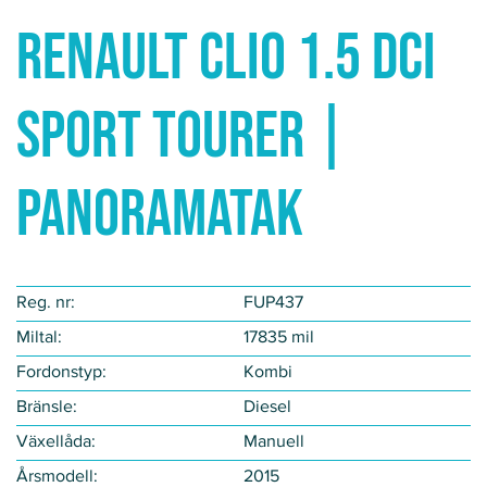
Renault Clio 1.5 dCi
SPORT TOURER |
PANORAMATAK
Reg. nr:
FUP437
Miltal:
17835 mil
Fordonstyp​:
Kombi
Bränsle:
Diesel
Växellåda:
Manuell
Årsmodell:
2015