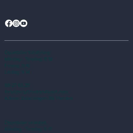
Öppettider försäljning:
Måndag - Torsdag: 11-18
Fredag: 11-16
Lördag: 11-14
08-27 65 25
forsaljning@fordonshuset.com
Adress:
Dalarövägen 39, Handen
Öppettider verkstad:
Måndag - Torsdag: 8-17