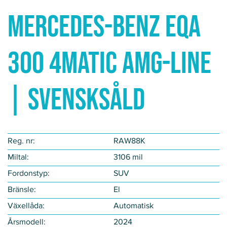
Mercedes-Benz EQA
300 4MATIC AMG-LINE
| SVENSKSÅLD
Reg. nr:
RAW88K
Miltal:
3106 mil
Fordonstyp​:
SUV
Bränsle:
El
Växellåda:
Automatisk
Årsmodell:
2024