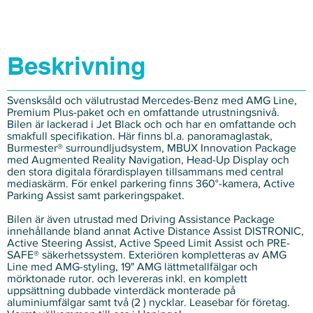
Beskrivning
Svensksåld och välutrustad Mercedes-Benz med AMG Line,
Premium Plus-paket och en omfattande utrustningsnivå.
Bilen är lackerad i Jet Black och och har en omfattande och
smakfull specifikation. Här finns bl.a. panoramaglastak,
Burmester® surroundljudsystem, MBUX Innovation Package
med Augmented Reality Navigation, Head-Up Display och
den stora digitala förardisplayen tillsammans med central
mediaskärm. För enkel parkering finns 360°-kamera, Active
Parking Assist samt parkeringspaket.
Bilen är även utrustad med Driving Assistance Package
innehållande bland annat Active Distance Assist DISTRONIC,
Active Steering Assist, Active Speed Limit Assist och PRE-
SAFE® säkerhetssystem. Exteriören kompletteras av AMG
Line med AMG-styling, 19" AMG lättmetallfälgar och
mörktonade rutor. och levereras inkl. en komplett
uppsättning dubbade vinterdäck monterade på
aluminiumfälgar samt två (2 ) nycklar. Leasebar för företag.