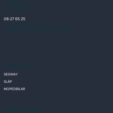
Fredag: 8-16
(Lunchstängt: 12-13)
08-27 65 25
verkstad@fordonshuset.com
Adress: Hantverkarvägen 40, Handen
PRODUKTER
SEGWAY
SLÄP
MOPEDBILAR
FORDON I LAGER