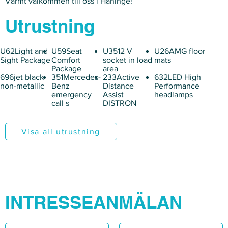
Γ
Varmt välkommen till oss i Haninge!
Utrustning
U62Light and
U59Seat
U3512 V
U26AMG floor
Sight Package
Comfort
socket in load
mats
Package
area
696jet black
351Mercedes-
233Active
632LED High
non-metallic
Benz
Distance
Performance
emergency
Assist
headlamps
call s
DISTRON
Visa all utrustning
INTRESSEANMÄLAN