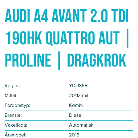
Audi A4 AVANT 2.0 TDI
190HK QUATTRO AUT |
PROLINE | DRAGKROK
Reg. nr:
YDU866
Miltal:
20113 mil
Fordonstyp​:
Kombi
Bränsle:
Diesel
Växellåda:
Automatisk
Årsmodell:
2016