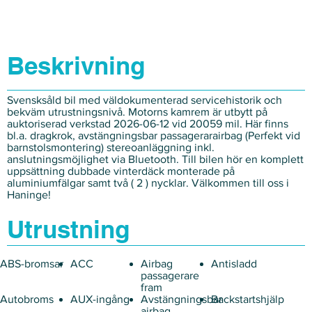
Beskrivning
Svensksåld bil med väldokumenterad servicehistorik och
bekväm utrustningsnivå. Motorns kamrem är utbytt på
auktoriserad verkstad 2026-06-12 vid 20059 mil. Här finns
bl.a. dragkrok, avstängningsbar passagerarairbag (Perfekt vid
barnstolsmontering) stereoanläggning inkl.
anslutningsmöjlighet via Bluetooth. Till bilen hör en komplett
uppsättning dubbade vinterdäck monterade på
aluminiumfälgar samt två ( 2 ) nycklar. Välkommen till oss i
Haninge!
Utrustning
ABS-bromsar
ACC
Airbag
Antisladd
passagerare
fram
Autobroms
AUX-ingång
Avstängningsbar
Backstartshjälp
airbag