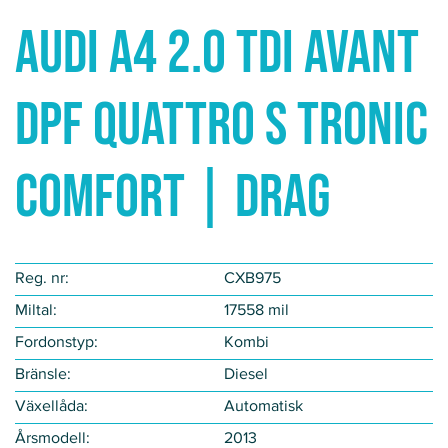
Audi A4 2.0 TDI AVANT
DPF QUATTRO S TRONIC
COMFORT | DRAG
Reg. nr:
CXB975
Miltal:
17558 mil
Fordonstyp​:
Kombi
Bränsle:
Diesel
Växellåda:
Automatisk
Årsmodell:
2013