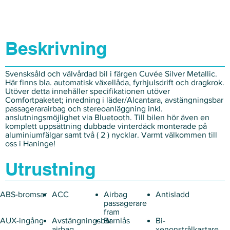
Beskrivning
Svensksåld och välvårdad bil i färgen Cuvée Silver Metallic.
Här finns bla. automatisk växellåda, fyrhjulsdrift och dragkrok.
Utöver detta innehåller specifikationen utöver
Comfortpaketet; inredning i läder/Alcantara, avstängningsbar
passagerarairbag och stereoanläggning inkl.
anslutningsmöjlighet via Bluetooth. Till bilen hör även en
komplett uppsättning dubbade vinterdäck monterade på
aluminiumfälgar samt två ( 2 ) nycklar. Varmt välkommen till
oss i Haninge!
Utrustning
ABS-bromsar
ACC
Airbag
Antisladd
passagerare
fram
AUX-ingång
Avstängningsbar
Barnlås
Bi-
airbag
xenonstrålkastare