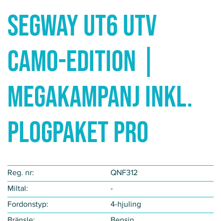
Segway UT6 UTV
CAMO-EDITION |
MEGAKAMPANJ INKL.
PLOGPAKET PRO
Reg. nr:
QNF312
Miltal:
-
Fordonstyp​:
4-hjuling
Bränsle:
Bensin