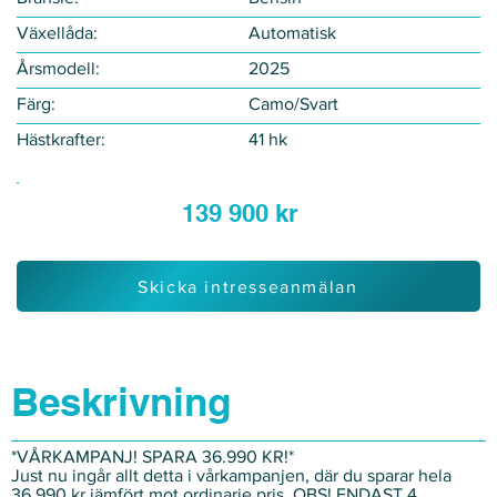
Växellåda:
Automatisk
Årsmodell:
2025
Färg:
Camo/Svart
Hästkrafter:
41 hk
139 900 kr
Skicka intresseanmälan
Beskrivning
*VÅRKAMPANJ! SPARA 36.990 KR!*
Just nu ingår allt detta i vårkampanjen, där du sparar hela
36,990 kr jämfört mot ordinarie pris. OBS! ENDAST 4