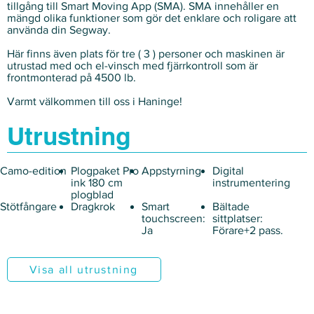
tillgång till Smart Moving App (SMA). SMA innehåller en
mängd olika funktioner som gör det enklare och roligare att
använda din Segway.
Här finns även plats för tre ( 3 ) personer och maskinen är
utrustad med och el-vinsch med fjärrkontroll som är
frontmonterad på 4500 lb.
Varmt välkommen till oss i Haninge!
Utrustning
Camo-edition
Plogpaket Pro
Appstyrning
Digital
ink 180 cm
instrumentering
plogblad
Stötfångare
Dragkrok
Smart
Bältade
touchscreen:
sittplatser:
Ja
Förare+2 pass.
Visa all utrustning