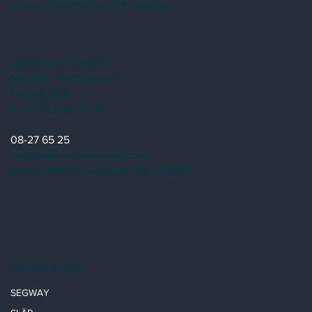
Adress:
Dalarövägen 39, Handen
Öppettider verkstad:
Måndag - Torsdag: 8-17
Fredag: 8-16
(Lunchstängt: 12-13)
08-27 65 25
verkstad@fordonshuset.com
Adress: Hantverkarvägen 40, Handen
PRODUKTER
SEGWAY