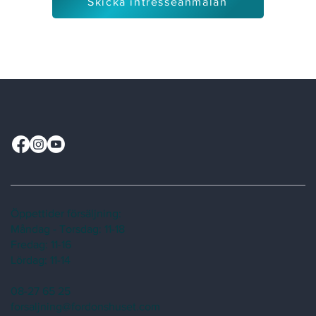
Skicka intresseanmälan
Öppettider försäljning:
Måndag - Torsdag: 11-18
Fredag: 11-16
Lördag: 11-14
08-27 65 25
forsaljning@fordonshuset.com