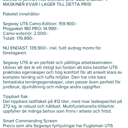
MASKINER KVAR I LAGER TILL DETTA PRIS!
Paketet innehåller:
Segway UT6 Camo-Edition: 159.900:-
Plogpaket 180 PRO: 14.990:-
Camo-exteriör: 2.000:-
Totalt: 176.890:-
NU ENDAST: 139,900:- inkl. fullt avdrag moms för
företagaren.
Segway UT6 är en perfekt och pålitliga arbetskamraten.
Utöver att det är ett riktigt kul fordon att köra besitter UT6
praktiska egenskaper och hög komfort för att enkelt klara av
komplex terräng och tuffa miljöer. Den har inte bara
fantastiska terrängegenskaper, utan passar även perfekt för
jordbruk, djurhållning och många andra uppgifter.
Tippbart flak
Det tippbara lastflaket på 412 liter, med max lastkapacitet på
272 kg, är robust och hållbart. Multifunktionella tillbehör
uppfyller de många behov som finns i arbete och fritid.
Smart Commanding Screen
Precis som alla Segways fyrhjulingar har Fugleman UT6