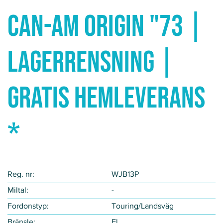
Can-Am ORIGIN "73 |
LAGERRENSNING |
GRATIS HEMLEVERANS
*
Reg. nr:
WJB13P
Miltal:
-
Fordonstyp​:
Touring/Landsväg
Bränsle:
El