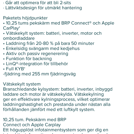
· Går att optimera för att bli 2-sits
· Lättviktsdesign för utmärkt hantering
Paketets höjdpunkter
• 10,25 tums pekskärm med BRP Connect® och Apple
CarPlay†
• Vätskekylt system: batteri, inverter, motor och
ombordladdare
• Laddning från 20-80 % på bara 50 minuter
• Enkelsidig svängarm med kedjehus
• Aktiv och passiv regenerering
• Funktion för backning
• LinQ®-integration för tillbehör
• Full KYB†
-fjädring med 255 mm fjädringsväg
Vätskekylt system
Branschledande kylsystem: batteri, inverter, inbyggd
laddare och motor är vätskekylda. Vätskekylning
ger en effektivare kylningsprocess, vilket optimerar
laddningshastighet och prestanda under nästan alla
förhållanden jämfört med ett luftkylt system.
10,25 tum. Pekskärm med BRP
Connect och Apple Carplay
Ett högupplöst infotainmentsystem som ger dig en