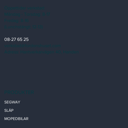
Öppettider verkstad:
Måndag - Torsdag: 8-17
Fredag: 8-16
(Lunchstängt: 12-13)
08-27 65 25
verkstad@fordonshuset.com
Adress: Hantverkarvägen 40, Handen
PRODUKTER
SEGWAY
SLÄP
MOPEDBILAR