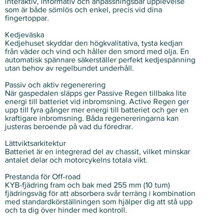
Γ
interaktiv, informativ och anpassningsbar upplevelse
som är både sömlös och enkel, precis vid dina
fingertoppar.
Kedjeväska
Kedjehuset skyddar den högkvalitativa, tysta kedjan
från väder och vind och håller den smord med olja. En
automatisk spännare säkerställer perfekt kedjespänning
utan behov av regelbundet underhåll.
Passiv och aktiv regenerering
När gaspedalen släpps ger Passive Regen tillbaka lite
energi till batteriet vid inbromsning. Active Regen ger
upp till fyra gånger mer energi till batteriet och ger en
kraftigare inbromsning. Båda regenereringarna kan
justeras beroende på vad du föredrar.
Lättviktsarkitektur
Batteriet är en integrerad del av chassit, vilket minskar
antalet delar och motorcykelns totala vikt.
Prestanda för Off-road
KYB-fjädring fram och bak med 255 mm (10 tum)
fjädringsväg för att absorbera svår terräng i kombination
med standardkörställningen som hjälper dig att stå upp
och ta dig över hinder med kontroll.