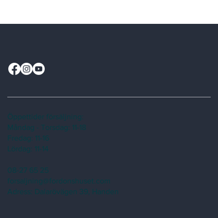
Öppettider försäljning:
Måndag - Torsdag: 11-18
Fredag: 11-16
Lördag: 11-14
08-27 65 25
forsaljning@fordonshuset.com
Adress:
Dalarövägen 39, Handen