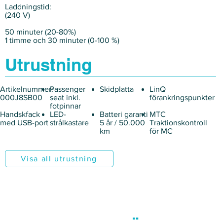
Laddningstid:
(240 V)
50 minuter (20-80%)
1 timme och 30 minuter (0-100 %)
Utrustning
Artikelnummer:
Passenger
Skidplatta
LinQ
000J8SB00
seat inkl.
förankringspunkter
fotpinnar
Handskfack
LED-
Batteri garanti
MTC
med USB-port
strålkastare
5 år / 50.000
Traktionskontroll
km
för MC
Visa all utrustning