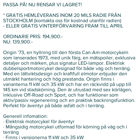
PASSA PÅ! NU RENSAR VI LAGRET!
* GRATIS HEMLEVERANS INOM 20 MILS RADIE FRÅN
STOCKHOLM (kontakta oss för kostnad utanför radien)
- ELLER GRATIS VINTERFÖRVARING FRAM TILL APRIL
ORDINARIE PRIS: 194,900:-
NU: 139,900:-
Origin '73, en hyllning till den första Can-Am-motorcykeln
som lanserades 1973, med unik färg, en mätspoiler, exklusiva
detaljer och märken, plus signatur LED-lampor. Elektrisk
dubbelsportmotorcykel designad för både väg och terräng.
Med en lättviktsdesign och kraftfull elmotor erbjuder den
utmärkt hantering och hög prestanda. Origin finns i
varianterna 11 kW och 35 kW och har en räckvidd på upp till
145 km vid stadskörning. Den är utrustad med sex körlägen,
inklusive Off-Road och Sport, och har funktioner som
aktiv/passiv regenerering och en praktisk backningsfunktion.
Perfekt för äventyr på både asfalt och i terräng.
Generell infomation:
· Elektrisk motorcykel för äventyr
· Mångsidig motorcykel utformad för körning på väg och i
terräng
· Finns i versionerna 11 kW och 35 kW