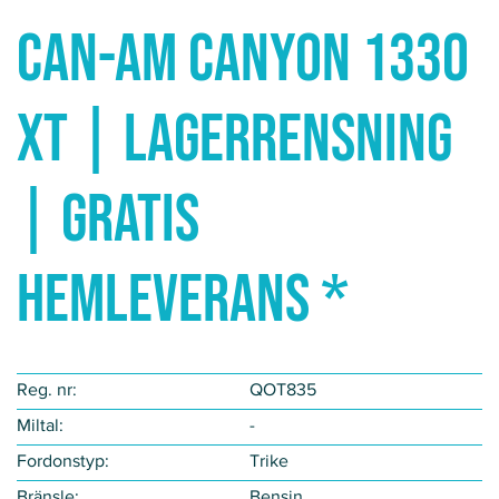
Can-Am CANYON 1330
XT | LAGERRENSNING
| GRATIS
HEMLEVERANS *
Reg. nr:
QOT835
Miltal:
-
Fordonstyp​:
Trike
Bränsle:
Bensin