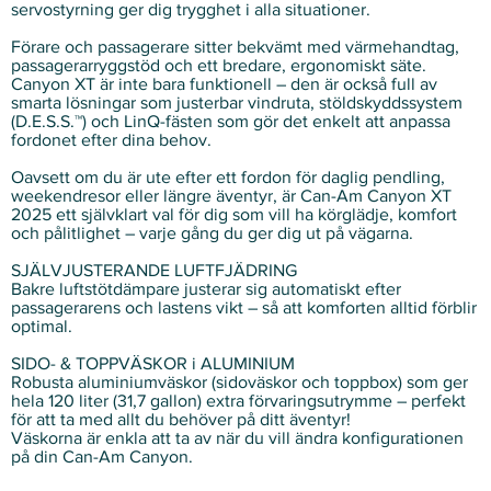
servostyrning ger dig trygghet i alla situationer.
Förare och passagerare sitter bekvämt med värmehandtag,
passagerarryggstöd och ett bredare, ergonomiskt säte.
Canyon XT är inte bara funktionell – den är också full av
smarta lösningar som justerbar vindruta, stöldskyddssystem
(D.E.S.S.™) och LinQ-fästen som gör det enkelt att anpassa
fordonet efter dina behov.
Oavsett om du är ute efter ett fordon för daglig pendling,
weekendresor eller längre äventyr, är Can-Am Canyon XT
2025 ett självklart val för dig som vill ha körglädje, komfort
och pålitlighet – varje gång du ger dig ut på vägarna.
SJÄLVJUSTERANDE LUFTFJÄDRING
Bakre luftstötdämpare justerar sig automatiskt efter
passagerarens och lastens vikt – så att komforten alltid förblir
optimal.
SIDO- & TOPPVÄSKOR i ALUMINIUM
Robusta aluminiumväskor (sidoväskor och toppbox) som ger
hela 120 liter (31,7 gallon) extra förvaringsutrymme – perfekt
för att ta med allt du behöver på ditt äventyr!
Väskorna är enkla att ta av när du vill ändra konfigurationen
på din Can-Am Canyon.