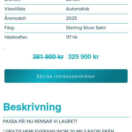
Växellåda:
Automatisk
Årsmodell:
2025
Färg:
Sterling Silver Satin
Hästkrafter:
117 hk
381 900 kr
329 900 kr
Skicka intresseanmälan
Beskrivning
PASSA PÅ! NU RENSAR VI LAGRET!
* GRATIS HEMLEVERANS INOM 20 MILS RADIE FRÅN