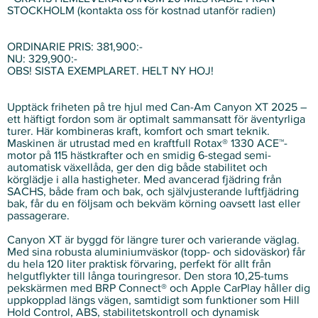
STOCKHOLM (kontakta oss för kostnad utanför radien)
ORDINARIE PRIS: 381,900:-
NU: 329,900:-
OBS! SISTA EXEMPLARET. HELT NY HOJ!
Upptäck friheten på tre hjul med Can-Am Canyon XT 2025 –
ett häftigt fordon som är optimalt sammansatt för äventyrliga
turer. Här kombineras kraft, komfort och smart teknik.
Maskinen är utrustad med en kraftfull Rotax® 1330 ACE™-
motor på 115 hästkrafter och en smidig 6-stegad semi-
automatisk växellåda, ger den dig både stabilitet och
körglädje i alla hastigheter. Med avancerad fjädring från
SACHS, både fram och bak, och självjusterande luftfjädring
bak, får du en följsam och bekväm körning oavsett last eller
passagerare.
Canyon XT är byggd för längre turer och varierande väglag.
Med sina robusta aluminiumväskor (topp- och sidoväskor) får
du hela 120 liter praktisk förvaring, perfekt för allt från
helgutflykter till långa touringresor. Den stora 10,25-tums
pekskärmen med BRP Connect® och Apple CarPlay håller dig
uppkopplad längs vägen, samtidigt som funktioner som Hill
Hold Control, ABS, stabilitetskontroll och dynamisk