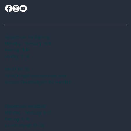
Öppettider försäljning:
Måndag - Torsdag: 11-18
Fredag: 11-16
Lördag: 11-14
08-27 65 25
forsaljning@fordonshuset.com
Adress:
Dalarövägen 39, Handen
Öppettider verkstad:
Måndag - Torsdag: 8-17
Fredag: 8-16
(Lunchstängt: 12-13)