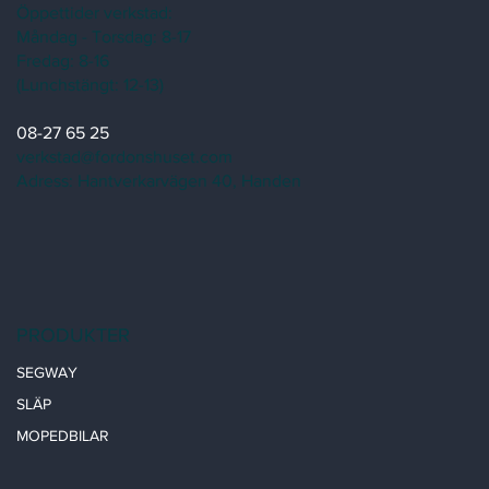
Öppettider verkstad:
Måndag - Torsdag: 8-17
Fredag: 8-16
(Lunchstängt: 12-13)
08-27 65 25
verkstad@fordonshuset.com
Adress: Hantverkarvägen 40, Handen
PRODUKTER
SEGWAY
SLÄP
MOPEDBILAR