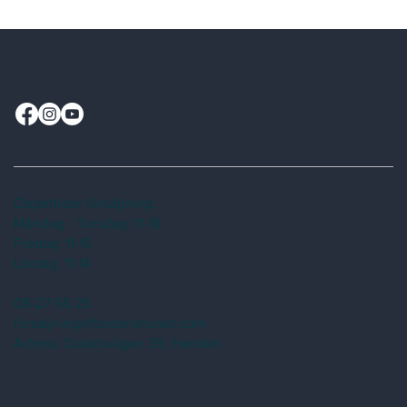
Γ
Öppettider försäljning:
Måndag - Torsdag: 11-18
Fredag: 11-16
Lördag: 11-14
08-27 65 25
forsaljning@fordonshuset.com
Adress:
Dalarövägen 39, Handen