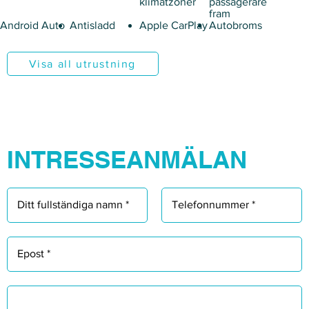
Γ
klimatzoner
passagerare
fram
Android Auto
Antisladd
Apple CarPlay
Autobroms
Visa all utrustning
INTRESSEANMÄLAN