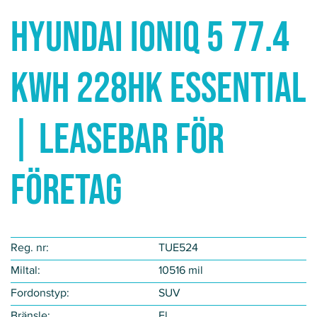
Hyundai IONIQ 5 77.4
kWh 228HK ESSENTIAL
| LEASEBAR FÖR
FÖRETAG
Reg. nr:
TUE524
Miltal:
10516 mil
Fordonstyp​:
SUV
Bränsle:
El