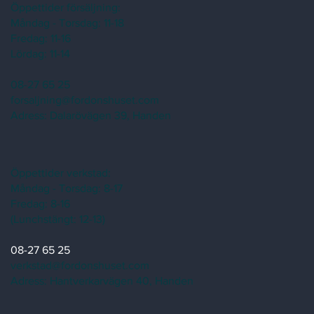
Öppettider försäljning:
Måndag - Torsdag: 11-18
Fredag: 11-16
Lördag: 11-14
08-27 65 25
forsaljning@fordonshuset.com
Adress:
Dalarövägen 39, Handen
Öppettider verkstad:
Måndag - Torsdag: 8-17
Fredag: 8-16
(Lunchstängt: 12-13)
08-27 65 25
verkstad@fordonshuset.com
Adress: Hantverkarvägen 40, Handen